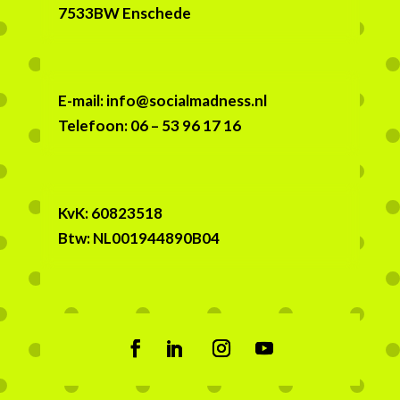
7533BW Enschede
E-mail: info@socialmadness.nl
Telefoon: 06 – 53 96 17 16
KvK:
60823518
Btw:
NL001944890B04