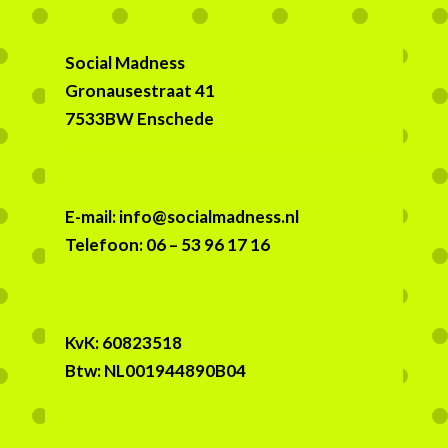
Social Madness
Gronausestraat 41
7533BW Enschede
E-mail: info@socialmadness.nl
Telefoon: 06 – 53 96 17 16
KvK:
60823518
Btw:
NL001944890B04