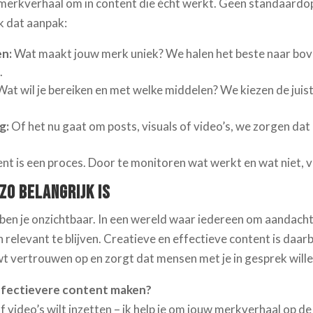
merkverhaal om in content die écht werkt. Geen standaardo
k dat aanpak:
en:
Wat maakt jouw merk uniek? We halen het beste naar bove
.
at wil je bereiken en met welke middelen? We kiezen de juist
g:
Of het nu gaat om posts, visuals of video’s, we zorgen dat a
t is een proces. Door te monitoren wat werkt en wat niet, 
o Belangrijk Is
en je onzichtbaar. In een wereld waar iedereen om aandacht 
n relevant te blijven. Creatieve en effectieve content is daar
wt vertrouwen op en zorgt dat mensen met je in gesprek wille
ffectievere content maken?
of video’s wilt inzetten – ik help je om jouw merkverhaal op de