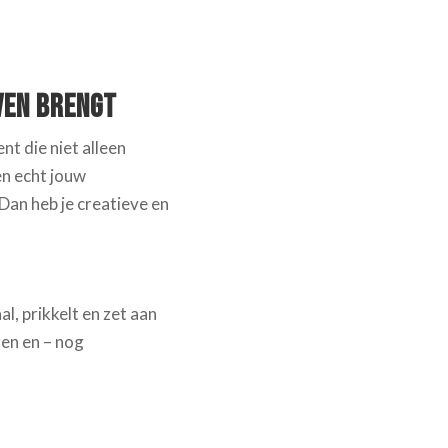
ven Brengt
t die niet alleen
en echt jouw
Dan heb je creatieve en
l, prikkelt en zet aan
ren en – nog