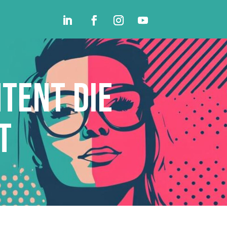
ntent die
t