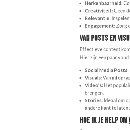
Herkenbaarheid:
Con
Creativiteit:
Geen de
Relevantie:
Inspelen
Engagement:
Zorg d
Van Posts en Visu
Effectieve content komt
Hier zijn een paar voor
Social Media Posts:
Visuals:
Van infograp
Video’s:
Het populair
brengen.
Stories:
Ideaal om op
andere kant te laten 
Hoe Ik Je Help om