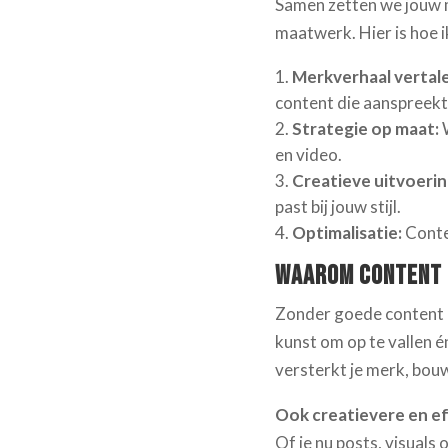
Samen zetten we jouw 
maatwerk. Hier is hoe i
Merkverhaal vertal
content die aanspreekt
Strategie op maat:
W
en video.
Creatieve uitvoerin
past bij jouw stijl.
Optimalisatie:
Conten
Waarom Content Z
Zonder goede content b
kunst om op te vallen é
versterkt je merk, bou
Ook creatievere en e
Of je nu posts, visuals 