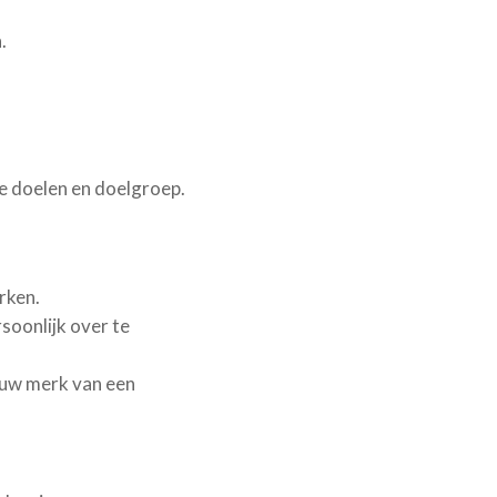
.
je doelen en doelgroep.
rken.
soonlijk over te
ouw merk van een